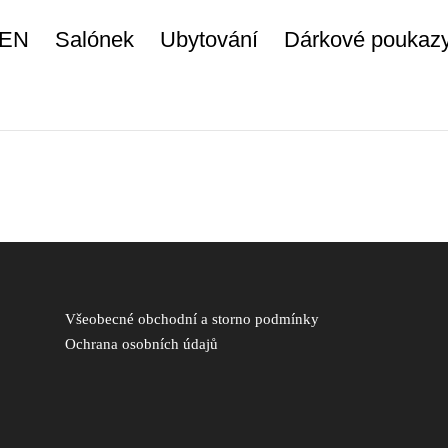
 EN
Salónek
Ubytování
Dárkové poukaz
Všeobecné obchodní a storno podmínky
Ochrana osobních údajů